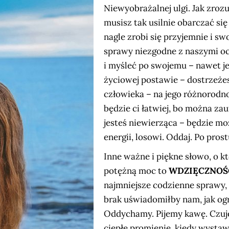
Niewyobrażalnej ulgi. Jak zrozu
musisz tak usilnie obarczać się
nagle zrobi się przyjemnie i swo
sprawy niezgodne z naszymi oc
i myśleć po swojemu – nawet je
życiowej postawie – dostrzeże
człowieka – na jego różnorodnoś
będzie ci łatwiej, bo można zauf
jesteś niewierząca – będzie moż
energii, losowi. Oddaj. Po prost
Inne ważne i piękne słowo, o 
potężną moc to
WDZIĘCZNOŚ
najmniejsze codzienne sprawy,
brak uświadomiłby nam, jak og
Oddychamy. Pijemy kawę. Czuje
ciepłe promienie, kiedy wysta