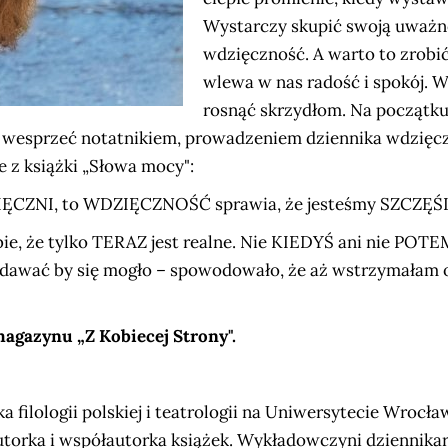
Wystarczy skupić swoją uważno
wdzięczność. A warto to zrobić
wlewa w nas radość i spokój. W
rosnąć skrzydłom. Na początku,
ię wesprzeć notatnikiem, prowadzeniem dziennika wdzięcz
 z książki „Słowa mocy":
ZIĘCZNI, to WDZIĘCZNOŚĆ sprawia, że jesteśmy SZCZĘŚ
ie, że tylko TERAZ jest realne. Nie KIEDYŚ ani nie POT
ydawać by się mogło – spowodowało, że aż wstrzymałam 
agazynu „Z Kobiecej Strony".
 filologii polskiej i teatrologii na Uniwersytecie Wrocł
utorka i współautorka książek. Wykładowczyni dziennikar