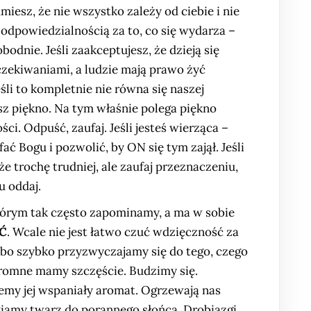
miesz, że nie wszystko zależy od ciebie i nie
 odpowiedzialnością za to, co się wydarza –
bodnie. Jeśli zaakceptujesz, że dzieją się
zekiwaniami, a ludzie mają prawo żyć
śli to kompletnie nie równa się naszej
sz piękno. Na tym właśnie polega piękno
ci. Odpuść, zaufaj. Jeśli jesteś wierząca –
ać Bogu i pozwolić, by ON się tym zajął. Jeśli
e trochę trudniej, ale zaufaj przeznaczeniu,
u oddaj.
którym tak często zapominamy, a ma w sobie
Ć
. Wcale nie jest łatwo czuć wdzięczność za
 bo szybko przyzwyczajamy się do tego, czego
romne mamy szczęście. Budzimy się.
my jej wspaniały aromat. Ogrzewają nas
wiamy twarz do porannego słońca. Drobiazgi.