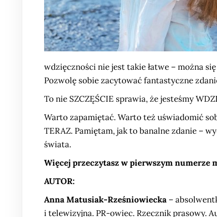
wdzięczności nie jest takie łatwe – można s
Pozwolę sobie zacytować fantastyczne zdanie
To nie SZCZĘŚCIE sprawia, że jesteśmy WD
Warto zapamiętać. Warto też uświadomić sob
TERAZ. Pamiętam, jak to banalne zdanie – w
świata.
Więcej przeczytasz w pierwszym numerze m
AUTOR:
Anna Matusiak-Rześniowiecka
– absolwentka
i telewizyjna. PR-owiec. Rzecznik prasowy. A