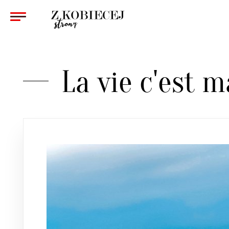
KOBIETA
ZWIĄZKI
La vie c'est m
PSYCHOLOGIA
WYWIAD
KULTURA
URODA
ZDROWIE
REDAKCJA
KONTAKT