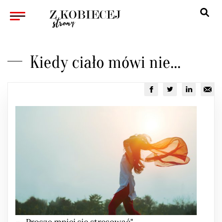
KOBIETA
Kiedy ciało mówi nie...
ZWIĄZKI
PSYCHOLOGIA
WYWIAD
KULTURA
URODA
ZDROWIE
REDAKCJA
KONTAKT