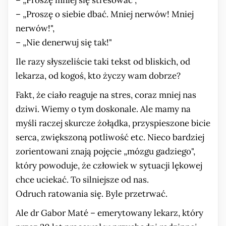
– „Proszę mniej się stresować",
– „Proszę o siebie dbać. Mniej nerwów! Mniej
PRENUMERATA
nerwów!",
REKLAMA
– „Nie denerwuj się tak!"
OSTATNIE WYDANIA
Ile razy słyszeliście taki tekst od bliskich, od
lekarza, od kogoś, kto życzy wam dobrze?
POLECAMY
Fakt, że ciało reaguje na stres, coraz mniej nas
dziwi. Wiemy o tym doskonale. Ale mamy na
myśli raczej skurcze żołądka, przyspieszone bicie
serca, zwiększoną potliwość etc. Nieco bardziej
zorientowani znają pojęcie „mózgu gadziego",
który powoduje, że człowiek w sytuacji lękowej
chce uciekać. To silniejsze od nas.
Odruch ratowania się. Byle przetrwać.
Ale dr Gabor Maté – emerytowany lekarz, który