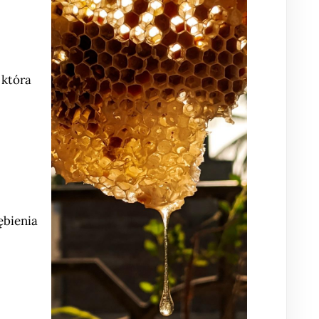
 która
ębienia