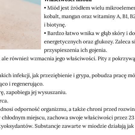
• Miód jest źródłem wielu mikroelement
kobalt, mangan oraz witaminy A, B1, B2
i biotynę.
• Bardzo łatwo wnika w głąb skóry i do
energetycznych oraz glukozy. Zaleca 
przyspieszenia ich gojenia.
 ale również wzmacnia jego właściwości. Pity z pokrzyw
akich infekcji, jak przeziębienie i grypa, pobudza prac
ąco i regenerująco.
ę, zapobiega jej wysuszaniu.
rca.
nosi odporność organizmu, a także chroni przed rozwinię
 chłodnym miejscu, zachowa swoje właściwości przez 23 
tyoksydantów. Substancje zawarte w miodzie działają jak 