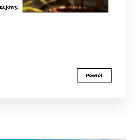
uncjowy,
Powrót