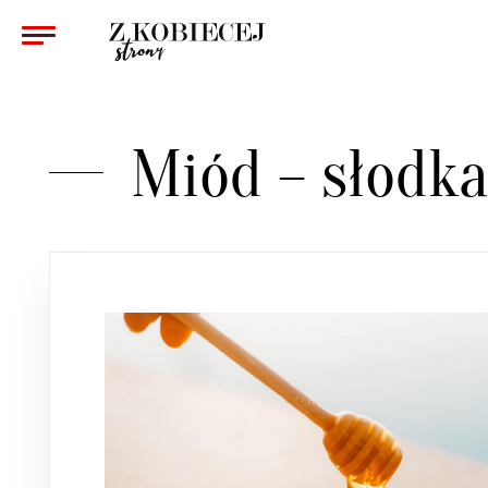
KOBIETA
ZWIĄZKI
Miód – słodk
PSYCHOLOGIA
WYWIAD
KULTURA
URODA
ZDROWIE
REDAKCJA
KONTAKT