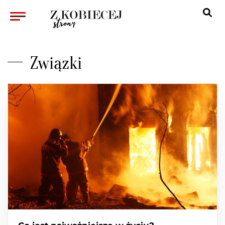
KOBIETA
Związki
ZWIĄZKI
PSYCHOLOGIA
WYWIAD
KULTURA
URODA
ZDROWIE
REDAKCJA
KONTAKT