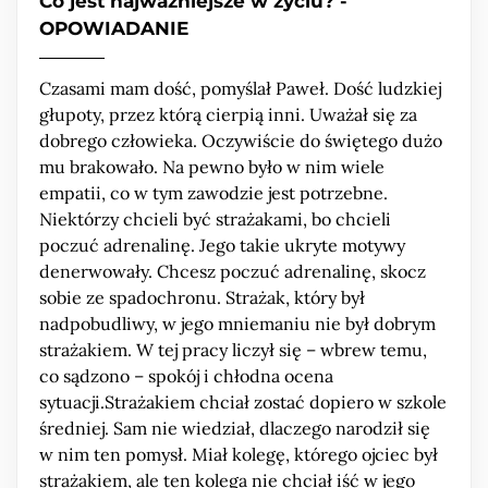
Co jest najważniejsze w życiu? -
OPOWIADANIE
PRENUMERATA
REKLAMA
Czasami mam dość, pomyślał Paweł. Dość ludzkiej
głupoty, przez którą cierpią inni. Uważał się za
OSTATNIE WYDANIA
dobrego człowieka. Oczywiście do świętego dużo
mu brakowało. Na pewno było w nim wiele
POLECAMY
empatii, co w tym zawodzie jest potrzebne.
Niektórzy chcieli być strażakami, bo chcieli
poczuć adrenalinę. Jego takie ukryte motywy
denerwowały. Chcesz poczuć adrenalinę, skocz
sobie ze spadochronu. Strażak, który był
nadpobudliwy, w jego mniemaniu nie był dobrym
strażakiem. W tej pracy liczył się – wbrew temu,
co sądzono – spokój i chłodna ocena
sytuacji.Strażakiem chciał zostać dopiero w szkole
średniej. Sam nie wiedział, dlaczego narodził się
w nim ten pomysł. Miał kolegę, którego ojciec był
strażakiem, ale ten kolega nie chciał iść w jego